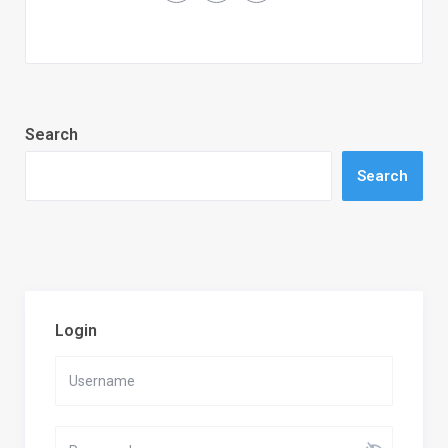
Search
Search
Login