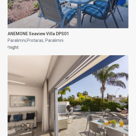
ANEMONE Seaview Villa DPS01
Paralimni,Protaras
Paralimni
,
/night