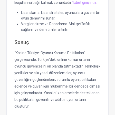
koşullarına bağlı kalmak zorundadır
1xbet giriş indir
.
Lisanslama: Lisanslı siteler, oyunculara güvenli bir
oyun deneyimi sunar.
Vergilendirme ve Raporlama: Mali şeffaflık
sağlanır ve denetimler artırılır.
Sonuç
“Kasino Türkiye: Oyuncu Koruma Politikaları”
çerçevesinde, Türkiye’deki online kumar ortamı
oyuncu güvencesini ön planda tutmaktadır. Teknolojik
yenilikler ve sıkı yasal düzenlemeler, oyuncu
güvenliğini güçlendirirken, sorumlu oyun politikaları
eğlence ve güvenliğin mükemmel bir dengede olması
için çalışmaktadır. Yasal düzenlemelerle desteklenen
bu politikalar, güvenilir ve adil bir oyun ortamı
oluşturur.