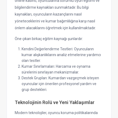
online kasino, oyuncularına sorumlu oyun eğitimi ve
bilgilendirme kaynakları sunmaktadır. Bu bilgi
kaynakları, oyuncuların kazançlarını nasıl
yöneteceklerini ve kumar bağımlılığına karşı nasıl
önlem alacaklarını öğretmek için kullanılmaktadır.
Öne çıkan birkaç eğitim kaynağı şunlardır:
Kendini Değerlendirme Testleri: Oyuncuların
kumar alışkanlıklarını analiz etmelerine yardımcı
olan testler.
Kumar Sınırlamaları: Harcama ve oynama
sürelerini sınırlayan mekanizmalar.
Destek Grupları: Kumardan vazgeçmek isteyen
oyuncular için önerilen profesyonel yardım ve
grup destekleri.
Teknolojinin Rolü ve Yeni Yaklaşımlar
Modern teknolojiler, oyuncu koruma politikalarında