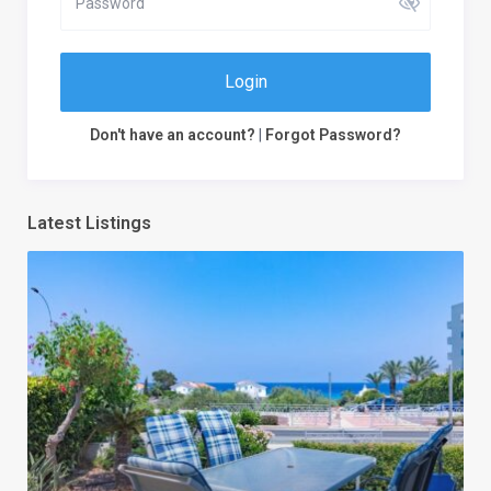
Login
Don't have an account?
|
Forgot Password?
Latest Listings