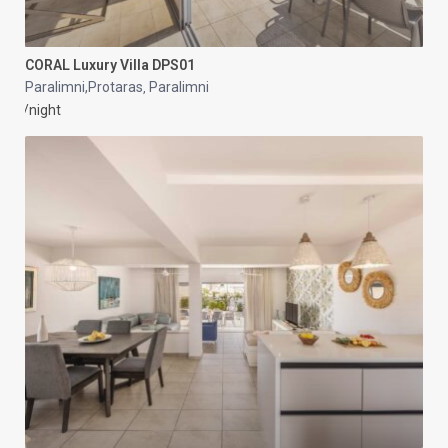
CORAL Luxury Villa DPS01
Paralimni,Protaras
Paralimni
,
/night